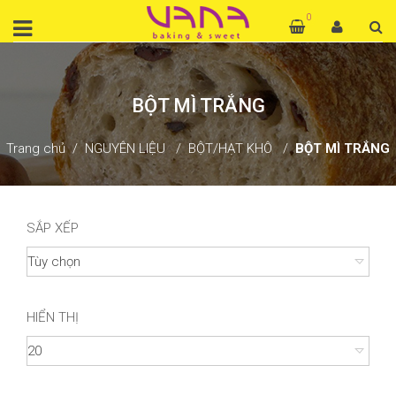
0
BỘT MÌ TRẮNG
Trang chủ
NGUYÊN LIỆU
BỘT/HẠT KHÔ
BỘT MÌ TRẮNG
SẮP XẾP
HIỂN THỊ