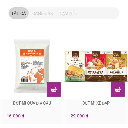
TẤT CẢ
ĐANG BÁN
TẠM HẾT
BỘT MÌ QUẢ ĐỊA CẦU
BỘT MÌ XE ĐẠP
0
0
16.000 ₫
29.000 ₫