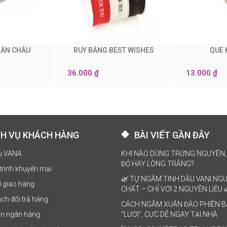
RÂN CHÂU
RUY BĂNG BEST WISHES
QUE 
0
0
36.000 ₫
13.000 ₫
CH VỤ KHÁCH HÀNG
BÀI VIẾT GẦN ĐÂY
ệu VANA
KHI NÀO DÙNG TRỨNG NGUYÊN,
ĐỎ HAY LÒNG TRẮNG?
trình khuyến mại
🌿 TỰ NGÂM TINH DẦU VANI NG
í giao hàng
CHẤT – CHỈ VỚI 2 NGUYÊN LIỆU 
ch đổi trả hàng
CÁCH NGÂM XUÂN ĐÀO PHIÊN 
ản ngân hàng
“LƯỜI”, CỰC DỄ NGAY TẠI NHÀ