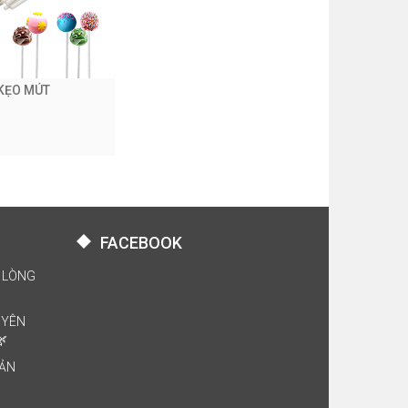
KẸO MÚT
FACEBOOK
 LÒNG
UYÊN
🌿
BẢN