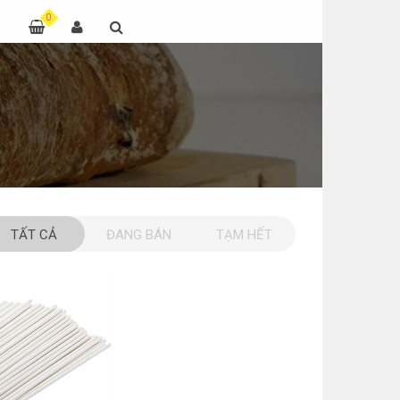
0
TẤT CẢ
ĐANG BÁN
TẠM HẾT