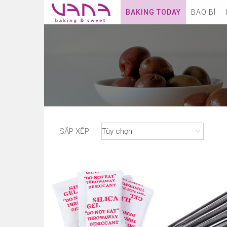
BAKING TODAY
BAO BÌ
SẮP XẾP