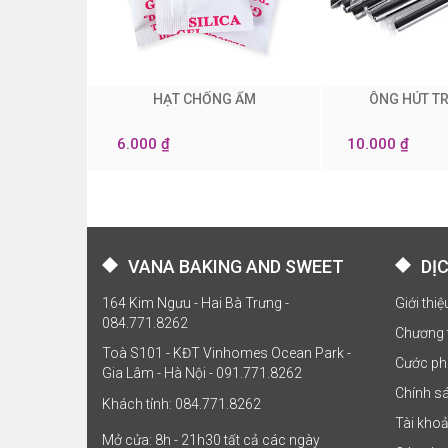
HẠT CHỐNG ẨM
ÔNG HÚT T
0
0
6.000 ₫
10.000 ₫
VANA BAKING AND SWEET
DỊ
164 Kim Ngưu - Hai Bà Trưng -
Giới thi
084.771.8262
Chương 
Toà S101 - KĐT Vinhomes Ocean Park -
Cước ph
Gia Lâm - Hà Nội - 091.771.8262
Chính sá
Khách tỉnh: 084.771.8262
Tài kho
Mở cửa: 8h - 21h30 tất cả các ngày