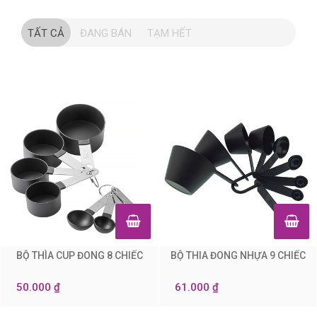
TẤT CẢ
ĐANG BÁN
TẠM HẾT
BỘ THÌA CUP ĐONG 8 CHIẾC
BỘ THIA ĐONG NHỰA 9 CHIẾC
0
0
50.000 ₫
61.000 ₫