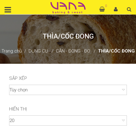
0
THÌA/CỐC ĐONG
Trang chủ
DỤNG CỤ
CÂN - ĐONG - ĐO
THÌA/CỐC ĐONG
SẮP XẾP
HIỂN THỊ