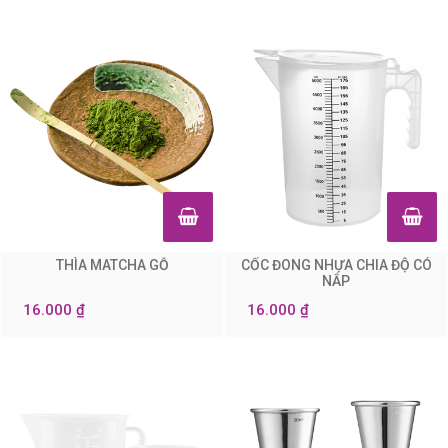
THÌA MATCHA GỖ
CỐC ĐONG NHỰA CHIA ĐỘ CÓ
0
0
NẮP
16.000 ₫
16.000 ₫