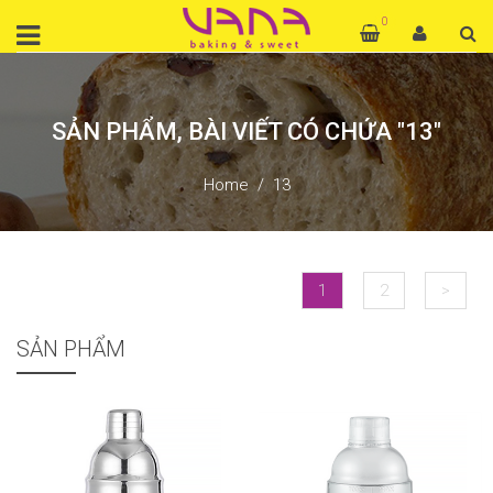
0
SẢN PHẨM, BÀI VIẾT CÓ CHỨA "13"
Home
13
1
2
>
SẢN PHẨM