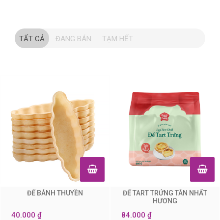
TẤT CẢ
ĐANG BÁN
TẠM HẾT
ĐẾ BÁNH THUYỀN
ĐẾ TART TRỨNG TÂN NHẤT
0
0
HƯƠNG
40.000 ₫
84.000 ₫