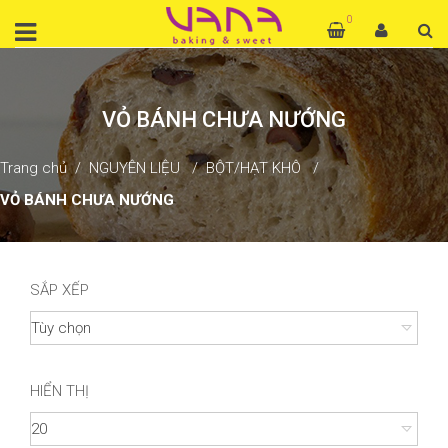
0
VỎ BÁNH CHƯA NƯỚNG
Trang chủ
NGUYÊN LIỆU
BỘT/HẠT KHÔ
VỎ BÁNH CHƯA NƯỚNG
SẮP XẾP
HIỂN THỊ