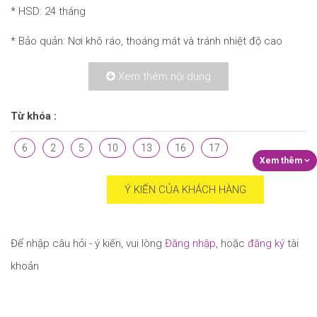
* HSD: 24 tháng
* Bảo quản: Nơi khô ráo, thoáng mát và tránh nhiệt độ cao
Xem thêm nội dung
Từ khóa :
6
2
5
10
13
16
17
Ý KIẾN CỦA KHÁCH HÀNG
Để nhập câu hỏi - ý kiến, vui lòng
Đăng nhập
, hoặc
đăng ký
tài
khoản